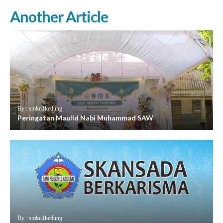
Another Article
By : smkn1kedung
Peringatan Maulid Nabi Muhammad SAW
By : smkn1kedung