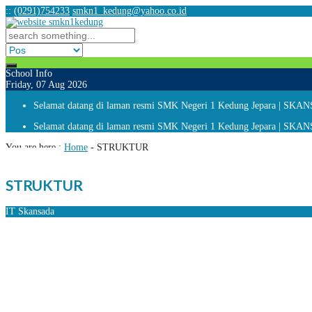
:
:
(0291)754233
smkn1_kedung@yahoo.co.id
School Info
Friday, 07 Aug 2026
Selamat datang di laman resmi SMK Negeri 1 Kedung Jepara |
Selamat datang di laman resmi SMK Negeri 1 Kedung Jepara |
You are here :
Home
-
STRUKTUR
STRUKTUR
IT Skansada