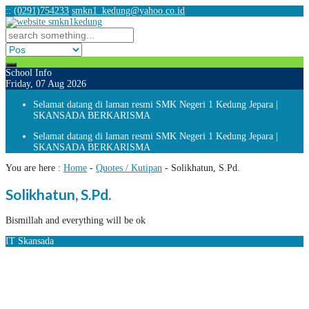
:
:
(0291)754233
smkn1_kedung@yahoo.co.id
School Info
Friday, 07 Aug 2026
Selamat datang di laman resmi SMK Negeri 1 Kedung Jepara |
SKANSADA BERKARISMA
Selamat datang di laman resmi SMK Negeri 1 Kedung Jepara |
SKANSADA BERKARISMA
You are here :
Home
-
Quotes / Kutipan
-
Solikhatun, S.Pd.
Solikhatun, S.Pd.
Bismillah and everything will be ok
IT Skansada