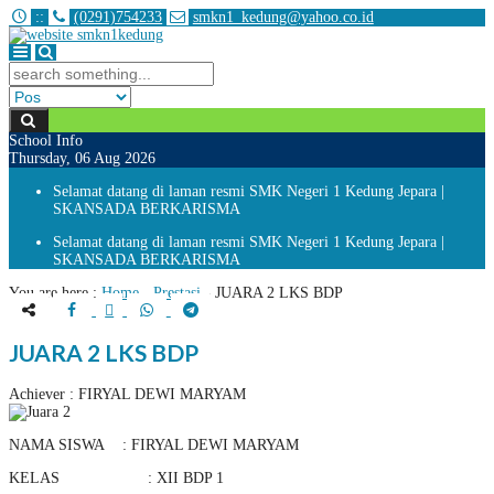
:
:
(0291)754233
smkn1_kedung@yahoo.co.id
School Info
Thursday, 06 Aug 2026
Selamat datang di laman resmi SMK Negeri 1 Kedung Jepara |
SKANSADA BERKARISMA
Selamat datang di laman resmi SMK Negeri 1 Kedung Jepara |
SKANSADA BERKARISMA
You are here :
Home
-
Prestasi
-
JUARA 2 LKS BDP
JUARA 2 LKS BDP
Achiever : FIRYAL DEWI MARYAM
NAMA SISWA : FIRYAL DEWI MARYAM
KELAS : XII BDP 1